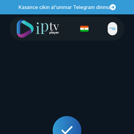
Kasance cikin al'ummar Telegram ɗinmu