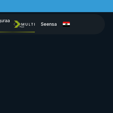
guraa
Seensa