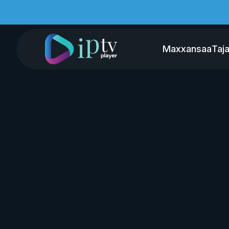
Maxxansaa
Taja