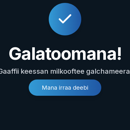
Galatoomana!
Gaaffii keessan milkooftee galchameera
Mana irraa deebi