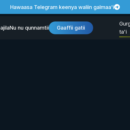
Hawaasa Telegram keenya waliin galmaa'i
Gur
ajila
Nu nu qunnamtii
Gaaffii gatii
ta'i