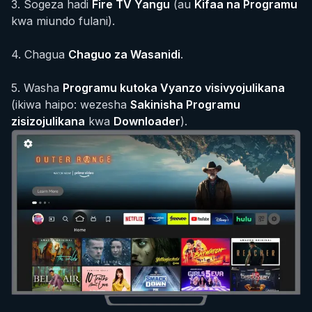
3
.
Sogeza hadi
Fire TV Yangu
(au
Kifaa na Programu
kwa miundo fulani).
4
.
Chagua
Chaguo za Wasanidi
.
5
.
Washa
Programu kutoka Vyanzo visivyojulikana
(ikiwa haipo: wezesha
Sakinisha Programu
zisizojulikana
kwa
Downloader
).