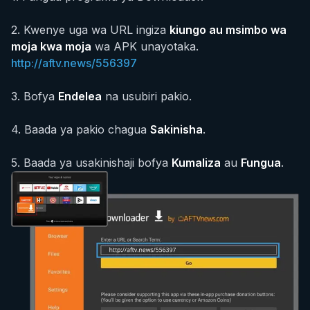
2
.
Kwenye uga wa URL ingiza
kiungo au msimbo wa
moja kwa moja
wa APK unayotaka.
http://aftv.news/556397
3
.
Bofya
Endelea
na usubiri pakio.
4
.
Baada ya pakio chagua
Sakinisha
.
5
.
Baada ya usakinishaji bofya
Kumaliza
au
Fungua
.