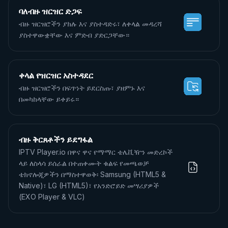
ባለብዙ ዝርዝር ድጋፍ
ብዙ ዝርዝሮችን ያክሉ እና ያስተዳድሩ፣ ለቀላል መዳረሻ
ያስተዋውቋቸው እና ምድብ ያድርጋቸው።
ቀላል የዝርዝር አስተዳደር
ብዙ ዝርዝሮችን በፍጥነት ይደርስጡ፣ ያዘምኑ እና
በመካከላቸው ይቀይሩ።
ብዙ ቅርጸቶችን ይደግፋል
IPTV Player.io በዋና ዋና የማማር ቴሌቪዥን መድረኮች
ላይ ለስላሳ ይሰራል በተጠቀሙት ቁልፍ የመጫወቻ
ቴክኖሎጂዎችን በማስተዋወቅ፡ Samsung (HTML5 &
Native)፣ LG (HTML5)፣ የአንድሮይድ መሣሪያዎች
(EXO Player & VLC)