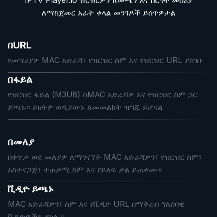
ለማስጀመር አራት ቀላል መንገዶች ይሰጥዎታል
በURL
የመሣሪያዎ MAC አድራሻ፣ የዝርዝር ስም እና የዝርዝር URL ያስገቡ
በፋይል
የዝርዝር ፋይል (M3U8) ከMAC አድራሻዎ እና የዝርዝር ስም ጋር
ይጫኑ። ይዘትዎ ወዲያውኑ ለመመልከት ዝግጁ ይሆናል
በመለያ
በቀጥታ ወደ መለያዎ ለማገናኘት MAC አድራሻዎን፣ የዝርዝር ስም፣
አስተናጋጅ፣ ተጠቃሚ ስም እና የይለፍ ቃል ይጠቀሙ።
ቪዲዮ ይጫኑ
MAC አድራሻዎን፣ ስም እና የቪዲዮ URL በማቅረብ ግለሰባዊ
ቪዲዮዎችን ያክሉ።