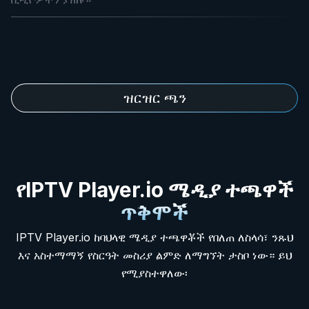
ዝርዝር ጫን
የIPTV Player.io ሜዲያ ተጫዋች
ጥቅሞች
IPTV Player.io ከባህላዊ ሜዲያ ተጫዋቾች የበለጠ ለስላሳ፣ ንጹህ
እና አስተማማኝ የስርዓት መስሪያ ልምድ ለማግኘት ታስቦ ነው። ይህ
የሚያስተዋለው፡