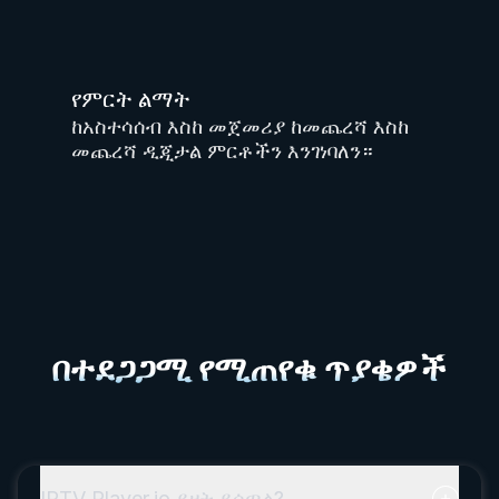
የምርት ልማት
ከአስተሳሰብ እስከ መጀመሪያ ከመጨረሻ እስከ
መጨረሻ ዲጂታል ምርቶችን እንገነባለን።
በተደጋጋሚ የሚጠየቁ ጥያቄዎች
IPTV Player.io ይዘት ይሰጣል?