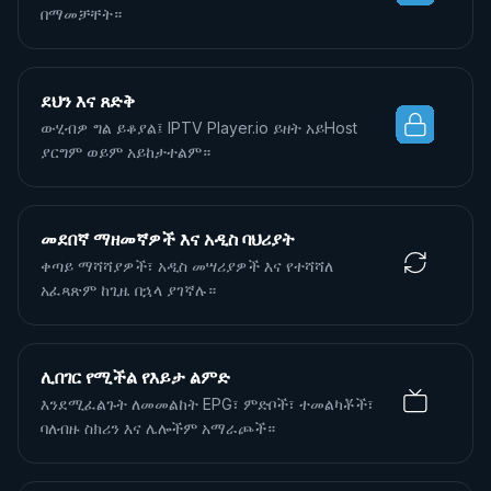
በማመቻቸት።
ደህን እና ጸድቅ
ውሂብዎ ግል ይቆያል፤ IPTV Player.io ይዘት አይHost
ያርግም ወይም አይከታተልም።
መደበኛ ማዘመኛዎች እና አዲስ ባህሪያት
ቀጣይ ማሻሻያዎች፣ አዲስ መሣሪያዎች እና የተሻሻለ
አፈጻጽም ከጊዜ በኋላ ያገኛሉ።
ሊበገር የሚችል የእይታ ልምድ
እንደሚፈልጉት ለመመልከት EPG፣ ምድቦች፣ ተመልካቾች፣
ባለብዙ ስክሪን እና ሌሎችም አማራጮች።