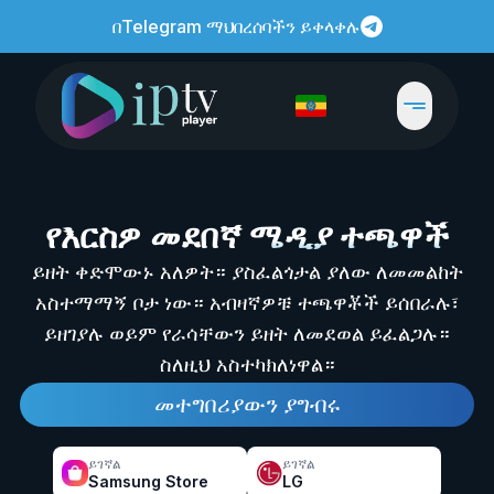
በTelegram ማህበረሰባችን ይቀላቀሉ
የእርስዎ መደበኛ
ሜዲያ ተጫዋች
ይዘት ቀድሞውኑ አለዎት። ያስፈልጎታል ያለው ለመመልከት
አስተማማኝ ቦታ ነው። አብዛኛዎቹ ተጫዋቾች ይሰበራሉ፣
ይዘገያሉ ወይም የራሳቸውን ይዘት ለመደወል ይፈልጋሉ።
ስለዚህ አስተካክለነዋል።
መተግበሪያውን ያግብሩ
ይገኛል
ይገኛል
Samsung Store
LG