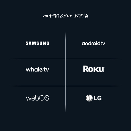
መተግበሪያው ይገኛል