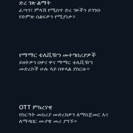
ድረ ገጽ ልማት
ፈጣን፣ ምላሽ የሚሰጥ ድረ ገጾችን ይገንቡ
የድምጽ ሰልፍዎን የሚያነቃ።
የማማር ቴሌቪዥን መተግበሪያዎች
ይዘትዎን በዋና ዋና ማማር ቴሌቪዥን
መድረኮች ሁሉ ላይ በቀላል ያስርዙ።
OTT ምክረሃዊ
የስርዓት መስሪያ መድረክዎን ለማስጀመር እና
ለማዳበር ሙያዊ መሪ ያግኙ።