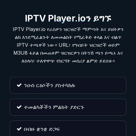
IPTV Player.ioን ይግኙ
IPTV Player.io የራስዎን ዝርዝሮች ማምጣት እና ይዘትዎን
ልክ እንደሚፈልጉት ለመመልከት የሚፈቅድ ቀላል እና ብልጥ
IPTV ተጫዋች ነው። URL፣ የግብይት ዝርዝሮች ወይም
M3U8 ፋይል በመጠቀም ዝርዝርዎን በትንሽ ጫን ይጫኑ እና
ለስላሳ፣ ተለዋዋጭ የስርዓት መስሪያ ልምድ ይደሰቱ።
ንዑስ ርዕሶችን ያስተካክሉ
ተመልካቾችን ምልክት ያድርጉ
በብዙ ቋንቋ ድጋፍ