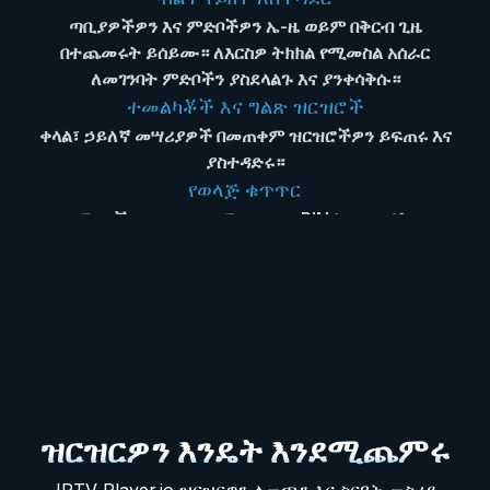
ጣቢያዎችዎን እና ምድቦችዎን ኤ-ዜ ወይም በቅርብ ጊዜ
በተጨመሩት ይሰይሙ። ለእርስዎ ትክክል የሚመስል አሰራር
ለመገንባት ምድቦችን ያስደላልጉ እና ያንቀሳቅሱ።
ተመልካቾች እና ግልጽ ዝርዝሮች
ቀላል፣ ኃይለኛ መሣሪያዎች በመጠቀም ዝርዝሮችዎን ይፍጠሩ እና
ያስተዳድሩ።
የወላጅ ቁጥጥር
ምድቦችን ይደብቁ ወይም ይቆልፉ፣ PIN ኮድ ያዘጋጁ።
የፕሮግራም መመሪያ እና በቅርብ ጊዜ ተጨማሪ
አሁን የሚደረገውን እና ቀጣዩን ያድሱ። በቅርብ ጊዜ የተጨመረውን
ይዘት በቀላሉ ያግኙ።
የድረ ገጽ ዳሽቦርድ ቁጥጥር
የእርስዎን የመሣሪያ MAC እና የመሣሪያ ቁልፍ በመጠቀም
ከብራውዘርዎ ያስተዳድሩ።
ዝርዝርዎን እንዴት እንደሚጨምሩ
IPTV Player.io ዝርዝርዎን ለመጫን እና ስርዓት መስሪያ