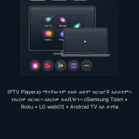
IPTV Player.io ማንኛውንም ይዘት ወይም ዝርዝሮች አይሰጥም።
የእርስዎ ዝርዝር። በእርስዎ ቴሌቪዥን። በSamsung Tizen •
Roku • LG webOS • Android TV ላይ ይገኛል