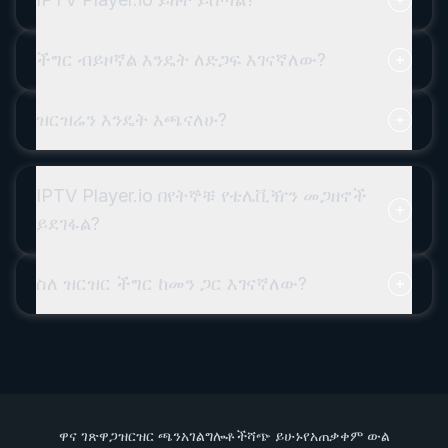
ችግር ብይዞኛል እንዴት ለድጋፍ እገናኛለው?
ዝርዝሬን እንዴት እጫናለሁ?
IPTV Player.io በየትኞቹ የቴሌቪዥን መጋዘኖች
ይደገፋል?
ስለ ዝርዝር ችግር ከመን ጋር እገናኛለው?
ዋና ገጽ
ዋጋ
ዝርዝር ጫን
አገልግሎቶች
ሻጭ ይሁኑ
የአጠቃቀም ውል