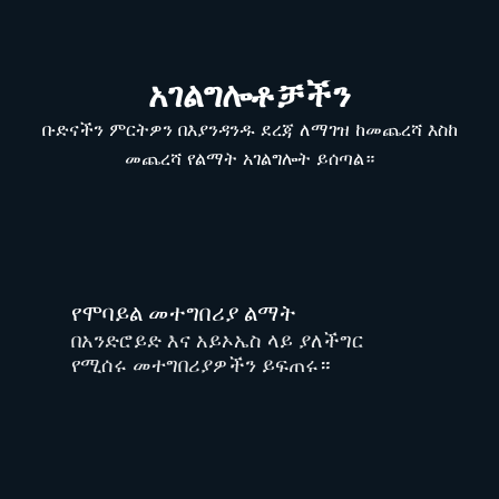
አገልግሎቶቻችን
ቡድናችን ምርትዎን በእያንዳንዱ ደረጃ ለማገዝ ከመጨረሻ እስከ
መጨረሻ የልማት አገልግሎት ይሰጣል።
የሞባይል መተግበሪያ ልማት
በአንድሮይድ እና አይኦኤስ ላይ ያለችግር
የሚሰሩ መተግበሪያዎችን ይፍጠሩ።