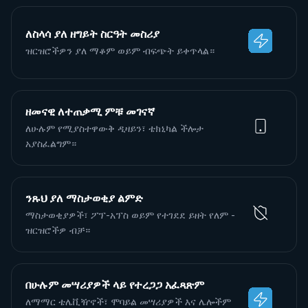
ለስላሳ ያለ ዘግይት ስርዓት መስሪያ
ዝርዝሮችዎን ያለ ማቆም ወይም ብፍጭት ይቀጥላል።
ዘመናዊ ለተጠቃሚ ምቹ መገናኛ
ለሁሉም የሚያስተዋውቅ ዲዛይን፣ ቴክኒካል ችሎታ
አያስፈልግም።
ንጹህ ያለ ማስታወቂያ ልምድ
ማስታወቂያዎች፣ ፖፕ-አፕስ ወይም የተገደደ ይዘት የለም -
ዝርዝሮችዎ ብቻ።
በሁሉም መሣሪያዎች ላይ የተረጋጋ አፈጻጽም
ለማማር ቴሌቪዥኖች፣ ሞባይል መሣሪያዎች እና ሌሎችም