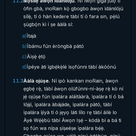
11.2
Ìkọ̀sílẹ̀ àwọn ìdánilójú.
Ní ìwọ̀n gíga jùlọ tí
òfin gbà, inoRain kọ̀ gbogbo àwọn ìdánilójú
sílẹ̀, tí ó hàn kedere tàbí tí ó fara sin, pẹ̀lú
ṣùgbọ́n kì í ṣe ààlà sí:
a)
Ìtajà
b)
Ìbámu fún èròngbà pàtó
c)
Àìṣẹ̀ ẹ̀tọ́
d)
Ìpéye àti ìgbẹ́kẹ̀lé ìsọfúnni tàbí àkóónú
11.3
Ààlà ojúṣe.
Ní ipò kankan inoRain, àwọn
ẹgbẹ́ rẹ̀, tàbí àwọn olùfúnni-ní-àṣẹ rẹ̀ kò ní
jẹ́ ojúṣe fún ìpalára aláìtààrà, ìpalára tí ó bá
lójijì, ìpalára àbájáde, ìpalára pàtó, tàbí
ìpalára ìjìyà tí ó jẹyọ láti lílo rẹ tàbí àìlè lo
Àyè Wẹ́ẹ̀bù tàbí Àwọn Iṣẹ́ – kódà bí a bá ti
sọ fún wa nípa ṣíṣeéṣe ìpalára bẹ́ẹ̀.