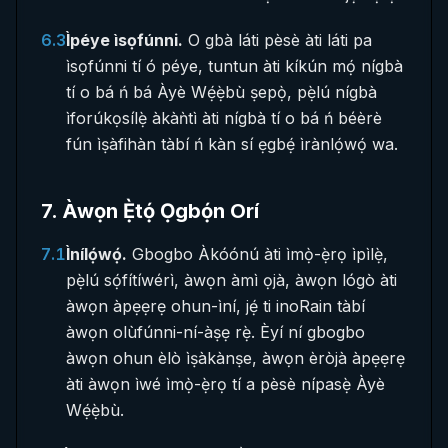
6.3
Ìpéye ìsọfúnni.
O gbà láti pèsè àti láti pa
ìsọfúnni tí ó péye, tuntun àti kíkún mọ́ nígbà
tí o bá ń bá Àyè Wẹ́ẹ̀bù ṣepọ̀, pẹ̀lú nígbà
ìforúkọsílẹ̀ àkàǹtì àti nígbà tí o bá ń béèrè
fún ìṣàfihàn tàbí ń kàn sí ẹgbẹ́ ìrànlọ́wọ́ wa.
7
.
Àwọn Ẹ̀tọ́ Ọgbọ́n Orí
7.1
Ìnílọ́wọ́.
Gbogbo Àkóónú àti ìmọ̀-ẹ̀rọ ìpìlẹ̀,
pẹ̀lú sọ́fítíwérì, àwọn àmì ọjà, àwọn lógò àti
àwọn àpẹẹrẹ ohun-ìní, jẹ́ ti inoRain tàbí
àwọn olùfúnni-ní-àṣẹ rẹ̀. Èyí ní gbogbo
àwọn ohun èlò ìṣàkànṣe, àwọn èròjà àpẹẹrẹ
àti àwọn ìwé ìmọ̀-ẹ̀rọ tí a pèsè nípasẹ̀ Àyè
Wẹ́ẹ̀bù.