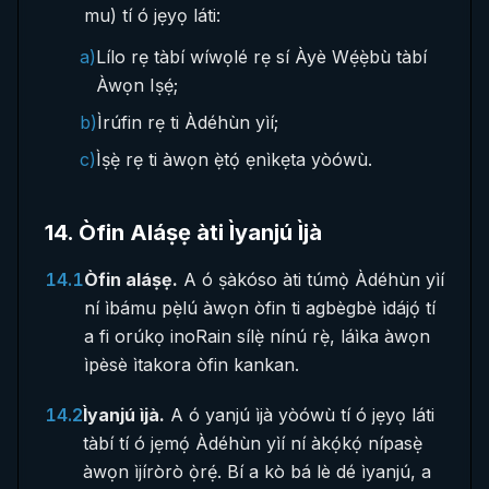
mu) tí ó jẹyọ láti:
a)
Lílo rẹ tàbí wíwọlé rẹ sí Àyè Wẹ́ẹ̀bù tàbí
Àwọn Iṣẹ́;
b)
Ìrúfin rẹ ti Àdéhùn yìí;
c)
Ìṣẹ̀ rẹ ti àwọn ẹ̀tọ́ ẹnìkẹta yòówù.
14
.
Òfin Aláṣẹ àti Ìyanjú Ìjà
14.1
Òfin aláṣẹ.
A ó ṣàkóso àti túmọ̀ Àdéhùn yìí
ní ìbámu pẹ̀lú àwọn òfin ti agbègbè ìdájọ́ tí
a fi orúkọ inoRain sílẹ̀ nínú rẹ̀, láìka àwọn
ìpèsè ìtakora òfin kankan.
14.2
Ìyanjú ìjà.
A ó yanjú ìjà yòówù tí ó jẹyọ láti
tàbí tí ó jẹmọ́ Àdéhùn yìí ní àkọ́kọ́ nípasẹ̀
àwọn ìjíròrò ọ̀rẹ́. Bí a kò bá lè dé ìyanjú, a