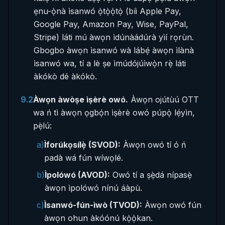
ẹnu-ọ̀nà ìsanwó ọ̀tọ̀ọ̀tọ̀ (bíi Apple Pay,
Google Pay, Amazon Pay, Wise, PayPal,
Stripe) láti mú àwọn ìdúnàádúrà yìí rọrùn.
Gbogbo àwọn ìsanwó wà lábẹ́ àwọn ìlànà
ìsanwó wa, tí a lè ṣe ìmúdójúìwọ̀n rẹ̀ láti
àkókò dé àkókò.
9.2
Àwọn àwòṣe ìṣèrè owó.
Àwọn ojútùú OTT
wa ń tì àwọn ọgbọ́n ìṣèrè owó púpọ̀ lẹ́yìn,
pẹ̀lú:
a)
Ìforúkọsílẹ̀ (SVOD):
Àwọn owó tí ó ń
padà wá fún wíwọlé.
b)
Ìpolówó (AVOD):
Owó tí a ṣẹ̀dá nípasẹ̀
àwọn ìpolówó nínú áàpù.
c)
Ìsanwó-fún-ìwò (TVOD):
Àwọn owó fún
àwọn ohun àkóónú kọ̀ọ̀kan.