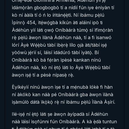
Orílẹ̀-èdè Olómìnira Armenia, Àdéhùn yìí jẹ́
ìdámọ̀ràn gbogbogbò tí a nídìí fún iye ènìyàn tí
kò ní ààlà tí ó ń lo íńtánẹ́ẹ̀tì. Ní ìbámu pẹ̀lú
Ìpínrọ̀ 454, ìtẹ́wọ́gbà kíkún àti aláìní ipò ti
Àdéhùn yìí láti ọwọ́ Oníbàárà túmọ̀ sí ìfìmọ̀ràn
rẹ̀ pẹ̀lú àwọn ìlànà Àdéhùn náà, tí a fi ìsanwó
lórí Àyè Wẹ́ẹ̀bù tàbí ìbẹ̀rẹ̀ lílo ọjà àti/tàbí iṣẹ́
yòówù jẹ́rìí sí, láìsí ìdádúró tàbí ìyàtọ̀. Bí
Oníbàárà kò bá fẹ́ràn ìpèsè kankan nínú
Àdéhùn náà, kò ní ẹ̀tọ́ láti lo Àyè Wẹ́ẹ̀bù tàbí
àwọn iṣẹ́ tí a pèsè nípasẹ̀ rẹ̀.
Èyíkéyìí nínú àwọn ìṣe tí a mẹ́nubà lókè fi hàn
ní àkókò kan náà pé Oníbàárà gba àwọn ìlànà
ìṣàmúlò dátà ìkọ̀kọ̀ rẹ̀ ní ìbámu pẹ̀lú Ìlànà Àṣírí.
Ilé-iṣẹ́ ní ẹ̀tọ́ láti ṣe àwọn àyípadà sí Àdéhùn
náà láìsí ìsọfúnni fún Oníbàárà. A kà ẹ̀dà tuntun