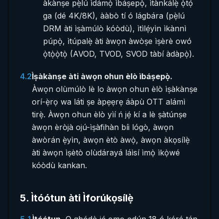
àkànṣe pẹ̀lú ìdámọ̀ ìbáṣepọ̀, ìtànkálẹ̀ ọ̀tọ́
ga (dé 4K/8K), ààbò tí ó lágbára (pẹ̀lú
DRM àti ìṣàmúlò kóòdù), ìtìlẹ́yìn ìkànnì
púpọ̀, ìtúpalẹ̀ àti àwọn àwòṣe ìṣèrè owó
ọ̀tọ̀ọ̀tọ̀ (AVOD, TVOD, SVOD tàbí àdàpọ̀).
4.2
Ìṣàkànṣe àti àwọn ohun èlò ìbáṣepọ̀.
Àwọn olùmúlò lè lo àwọn ohun èlò ìṣàkànṣe
orí-ẹ̀rọ wa láti ṣe àpẹẹrẹ áàpù OTT alámì
tirẹ̀. Àwọn ohun èlò yìí ń jẹ́ kí a lè ṣàtúnṣe
àwọn èròjà ojú-ìṣàfihàn bíi lógò, àwọn
àwòrán ẹ̀yìn, àwọn ètò àwọ̀, àwọn àkọsílẹ̀
àti àwọn ìṣètò olùdárayá láìsí ìmọ̀ ìkọ̀wé
kóòdù kankan.
5
.
Ìtóótun àti Ìforúkọsílẹ̀