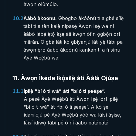
àwọn olùmúlò.
10.2
Ààbò àkóónú.
Gbogbo àkóónú tí a gbé sílẹ̀
tàbí tí a tàn kálẹ̀ nípasẹ̀ Àwọn Iṣẹ́ wa ní
ààbò lábẹ́ ẹ̀tọ́ àṣẹ àti àwọn òfin ọgbọ́n orí
mìíràn. O gbà láti kò gbìyànjú láti yẹ̀ tàbí pa
àwọn ẹ̀rọ ààbò àkóónú kankan tí a fi sínú
Àyè Wẹ́ẹ̀bù wa.
11
.
Àwọn Ìkéde Ìkọ̀sílẹ̀ àti Ààlà Ojúṣe
11.1
Ìpìlẹ̀ “bí ó ti wà” àti “bí ó ti ṣeéṣe”.
A pèsè Àyè Wẹ́ẹ̀bù àti Àwọn Iṣẹ́ lórí ìpìlẹ̀
“bí ó ti wà” àti “bí ó ti ṣeéṣe”. A kò ṣe
ìdánilójú pé Àyè Wẹ́ẹ̀bù yóò wà láìsí àṣìṣe,
láìsí ìdíwọ́ tàbí pé ó ní ààbò pátápátá.