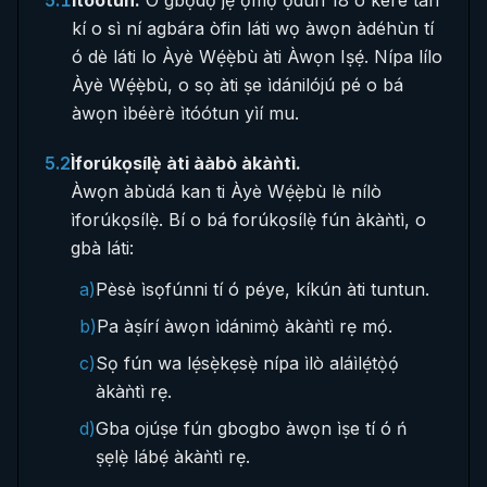
5.1
Ìtóótun.
O gbọ́dọ̀ jẹ́ ọmọ ọdún 18 ó kéré tán
kí o sì ní agbára òfin láti wọ àwọn àdéhùn tí
ó dè láti lo Àyè Wẹ́ẹ̀bù àti Àwọn Iṣẹ́. Nípa lílo
Àyè Wẹ́ẹ̀bù, o sọ àti ṣe ìdánilójú pé o bá
àwọn ìbéèrè ìtóótun yìí mu.
5.2
Ìforúkọsílẹ̀ àti ààbò àkàǹtì.
Àwọn àbùdá kan ti Àyè Wẹ́ẹ̀bù lè nílò
ìforúkọsílẹ̀. Bí o bá forúkọsílẹ̀ fún àkàǹtì, o
gbà láti:
a)
Pèsè ìsọfúnni tí ó péye, kíkún àti tuntun.
b)
Pa àṣírí àwọn ìdánimọ̀ àkàǹtì rẹ mọ́.
c)
Sọ fún wa lẹ́sẹ̀kẹsẹ̀ nípa ìlò aláìlẹ́tọ̀ọ́
àkàǹtì rẹ.
d)
Gba ojúṣe fún gbogbo àwọn ìṣe tí ó ń
ṣẹlẹ̀ lábẹ́ àkàǹtì rẹ.