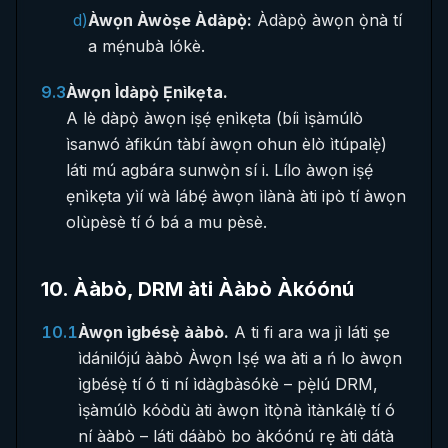
d)
Àwọn Àwòṣe Àdàpọ̀:
Àdàpọ̀ àwọn ọ̀nà tí
a mẹ́nubà lókè.
9.3
Àwọn Ìdàpọ̀ Ẹnìkẹta.
A lè dàpọ̀ àwọn iṣẹ́ ẹnìkẹta (bíi ìṣàmúlò
ìsanwó àfikún tàbí àwọn ohun èlò ìtúpalẹ̀)
láti mú agbára sunwọ̀n sí i. Lílo àwọn iṣẹ́
ẹnìkẹta yìí wà lábẹ́ àwọn ìlànà àti ipò tí àwọn
olùpèsè tí ó bá a mu pèsè.
10
.
Ààbò, DRM àti Ààbò Àkóónú
10.1
Àwọn ìgbésẹ̀ ààbò.
A ti fi ara wa jì láti ṣe
ìdánilójú ààbò Àwọn Iṣẹ́ wa àti a ń lo àwọn
ìgbésẹ̀ tí ó ti ní ìdàgbàsókè – pẹ̀lú DRM,
ìṣàmúlò kóòdù àti àwọn ìtọ̀nà ìtànkálẹ̀ tí ó
ní ààbò – láti dáàbò bo àkóónú rẹ àti dátà