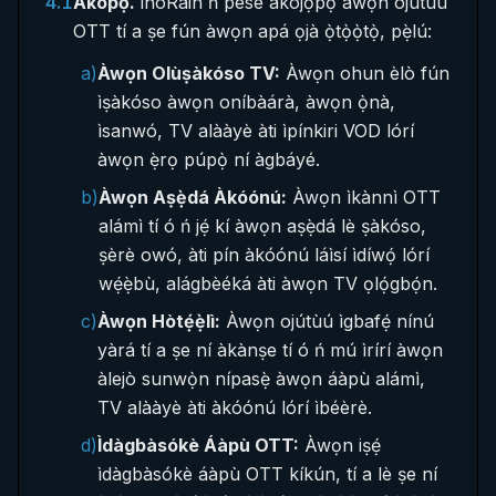
4.1
Àkópọ̀.
inoRain ń pèsè àkójọpọ̀ àwọn ojútùú
OTT tí a ṣe fún àwọn apá ọjà ọ̀tọ̀ọ̀tọ̀, pẹ̀lú:
a)
Àwọn Olùṣàkóso TV:
Àwọn ohun èlò fún
ìṣàkóso àwọn oníbàárà, àwọn ọ̀nà,
ìsanwó, TV alààyè àti ìpínkiri VOD lórí
àwọn ẹ̀rọ púpọ̀ ní àgbáyé.
b)
Àwọn Aṣẹ̀dá Àkóónú:
Àwọn ìkànnì OTT
alámì tí ó ń jẹ́ kí àwọn aṣẹ̀dá lè ṣàkóso,
ṣèrè owó, àti pín àkóónú láìsí ìdíwọ́ lórí
wẹ́ẹ̀bù, alágbèéká àti àwọn TV ọlọ́gbọ́n.
c)
Àwọn Hòtẹ́ẹ̀lì:
Àwọn ojútùú ìgbafẹ́ nínú
yàrá tí a ṣe ní àkànṣe tí ó ń mú ìrírí àwọn
àlejò sunwọ̀n nípasẹ̀ àwọn áàpù alámì,
TV alààyè àti àkóónú lórí ìbéèrè.
d)
Ìdàgbàsókè Áàpù OTT:
Àwọn iṣẹ́
ìdàgbàsókè áàpù OTT kíkún, tí a lè ṣe ní