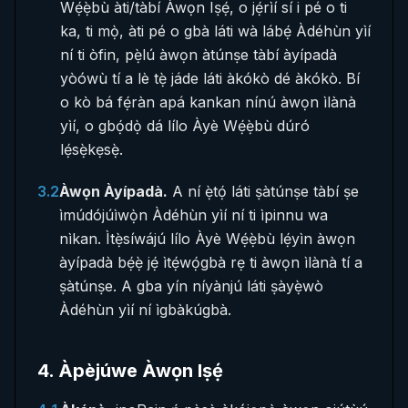
Wẹ́ẹ̀bù àti/tàbí Àwọn Iṣẹ́, o jẹ́rìí sí i pé o ti
ka, ti mọ̀, àti pé o gbà láti wà lábẹ́ Àdéhùn yìí
ní ti òfin, pẹ̀lú àwọn àtúnṣe tàbí àyípadà
yòówù tí a lè tẹ̀ jáde láti àkókò dé àkókò. Bí
o kò bá fẹ́ràn apá kankan nínú àwọn ìlànà
yìí, o gbọ́dọ̀ dá lílo Àyè Wẹ́ẹ̀bù dúró
lẹ́sẹ̀kẹsẹ̀.
3.2
Àwọn Àyípadà.
A ní ẹ̀tọ́ láti ṣàtúnṣe tàbí ṣe
ìmúdójúìwọ̀n Àdéhùn yìí ní ti ìpinnu wa
nìkan. Ìtẹ̀síwájú lílo Àyè Wẹ́ẹ̀bù lẹ́yìn àwọn
àyípadà bẹ́ẹ̀ jẹ́ ìtẹ́wọ́gbà rẹ ti àwọn ìlànà tí a
ṣàtúnṣe. A gba yín níyànjú láti ṣàyẹ̀wò
Àdéhùn yìí ní ìgbàkúgbà.
4
.
Àpèjúwe Àwọn Iṣẹ́