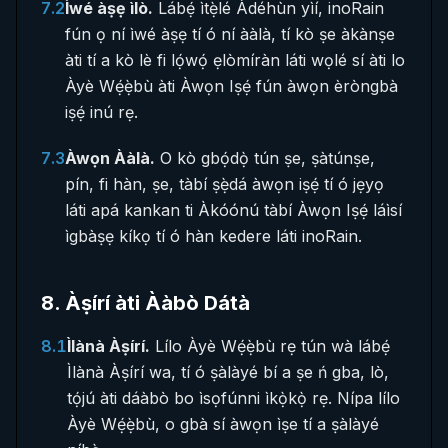
7.2
Ìwé àṣẹ ìlò.
Lábẹ́ ìtẹ̀lé Àdéhùn yìí, inoRain
fún ọ ní ìwé àṣẹ tí ó ní ààlà, tí kò ṣe àkànṣe
àti tí a kò lè fi lọ́wọ́ ẹlòmíràn láti wọlé sí àti lo
Àyè Wẹ́ẹ̀bù àti Àwọn Iṣẹ́ fún àwọn èròngbà
iṣẹ́ inú rẹ.
7.3
Àwọn Ààlà.
O kò gbọ́dọ̀ tún ṣe, ṣàtúnṣe,
pín, fi hàn, ṣe, tàbí ṣẹ̀dá àwọn iṣẹ́ tí ó jẹyọ
láti apá kankan ti Àkóónú tàbí Àwọn Iṣẹ́ láìsí
ìgbàṣẹ kíkọ tí ó hàn kedere láti inoRain.
8
.
Àṣírí àti Ààbò Dátà
8.1
Ìlànà Àṣírí.
Lílo Àyè Wẹ́ẹ̀bù rẹ tún wà lábẹ́
Ìlànà Àṣírí wa, tí ó ṣàlàyé bí a ṣe ń gba, lò,
tọ́jú àti dáàbò bo ìsọfúnni ìkọ̀kọ̀ rẹ. Nípa lílo
Àyè Wẹ́ẹ̀bù, o gbà sí àwọn ìṣe tí a ṣàlàyé