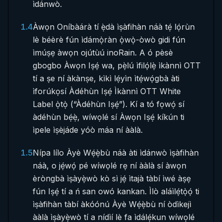
ìdánwò.
1.4
Àwọn Oníbàárà tí ẹ̀dà ìṣàfihàn náà tẹ́ lọ́rùn
lè béèrè fún ìdámọ̀ràn ọ̀wọ̀-òwò gidi fún
ìmúṣẹ àwọn ojútùú inoRain. A ó pèsè
gbogbo Àwọn Iṣẹ́ wa, pẹ̀lú ìfilọ́lẹ̀ ìkànnì OTT
tí a ṣe ní àkànṣe, kìkì lẹ́yìn ìtẹ́wọ́gbà àti
ìforúkọsí Àdéhùn Iṣẹ́ Ìkànnì OTT White
Label ọ̀tọ̀ (“Àdéhùn Iṣẹ́”). Kí a tó fọwọ́ sí
àdéhùn bẹ́ẹ̀, wíwọlé sí Àwọn Iṣẹ́ kíkún ti
ìpele ìṣèjáde yóò máa ní ààlà.
1.5
Nípa lílo Àyè Wẹ́ẹ̀bù náà àti ìdánwò ìṣàfihàn
náà, o jẹ́wọ́ pé wíwọlé rẹ ní ààlà sí àwọn
èròngbà ìṣàyẹ̀wò kò sì jẹ́ ìtajà tàbí ìwé àṣẹ
fún Iṣẹ́ tí a ń san owó kankan. Ìlò aláìlẹ́tọ̀ọ́ ti
ìṣàfihàn tàbí àkóónú Àyè Wẹ́ẹ̀bù ní òdìkejì
ààlà ìṣàyẹ̀wò tí a nídìí lè fa ìdálẹ́kun wíwọlé