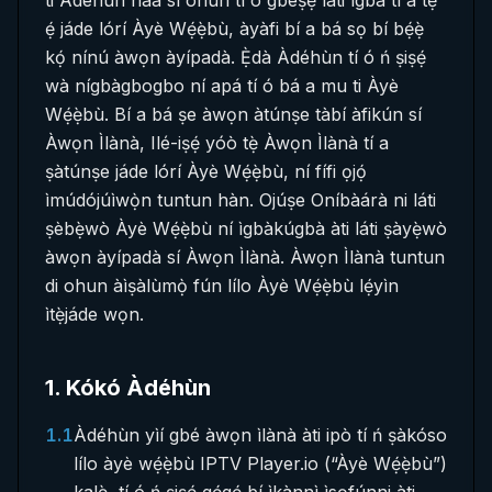
ti Àdéhùn náà sí ohun tí ó gbéṣẹ́ láti ìgbà tí a tẹ̀
ẹ́ jáde lórí Àyè Wẹ́ẹ̀bù, àyàfi bí a bá sọ bí bẹ́ẹ̀
kọ́ nínú àwọn àyípadà. Ẹ̀dà Àdéhùn tí ó ń ṣiṣẹ́
wà nígbàgbogbo ní apá tí ó bá a mu ti Àyè
Wẹ́ẹ̀bù. Bí a bá ṣe àwọn àtúnṣe tàbí àfikún sí
Àwọn Ìlànà, Ilé-iṣẹ́ yóò tẹ̀ Àwọn Ìlànà tí a
ṣàtúnṣe jáde lórí Àyè Wẹ́ẹ̀bù, ní fífi ọjọ́
ìmúdójúìwọ̀n tuntun hàn. Ojúṣe Oníbàárà ni láti
ṣèbẹ̀wò Àyè Wẹ́ẹ̀bù ní ìgbàkúgbà àti láti ṣàyẹ̀wò
àwọn àyípadà sí Àwọn Ìlànà. Àwọn Ìlànà tuntun
di ohun àìṣàlùmọ̀ fún lílo Àyè Wẹ́ẹ̀bù lẹ́yìn
ìtẹ̀jáde wọn.
1
.
Kókó Àdéhùn
1.1
Àdéhùn yìí gbé àwọn ìlànà àti ipò tí ń ṣàkóso
lílo àyè wẹ́ẹ̀bù IPTV Player.io (“Àyè Wẹ́ẹ̀bù”)