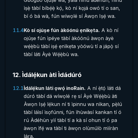
Gbogbo ojúṣe wa, yálà nínú àdéhùn, nínú
ìṣẹ̀ tàbí bíbẹ́ẹ̀ kọ́, kò ní kọjá owó tí o san,
bí ó bá wà, fún wíwọlé sí Àwọn Iṣẹ́ wa.
11.4
Kò sí ojúṣe fún àkóónú ẹnìkẹta.
A kò ní
ojúṣe fún ìpéye tàbí àkóónú àwọn àyè
wẹ́ẹ̀bù tàbí iṣẹ́ ẹnìkẹta yòówù tí a jápọ̀ sí
tàbí láti Àyè Wẹ́ẹ̀bù wa.
12
.
Ìdálẹ́kun àti Ìdádúró
12.1
Ìdálẹ́kun láti ọwọ́ inoRain.
A ní ẹ̀tọ́ láti dá
dúró tàbí dá wíwọlé rẹ sí Àyè Wẹ́ẹ̀bù àti
Àwọn Iṣẹ́ lẹ́kun ní ti ìpinnu wa nìkan, pẹ̀lú
tàbí láìsí ìsọfúnni, fún ìhùwàsí kankan tí ó
rú Àdéhùn yìí tàbí tí a kà sí ohun tí ó pa
àwọn ìfẹ́ wa tàbí ti àwọn olùmúlò mìíràn
lára.