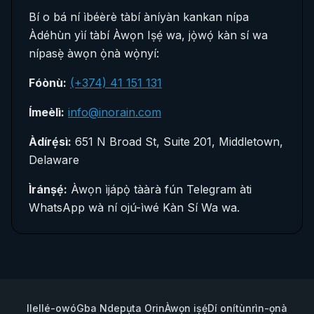
Bí o bá ní ìbéèrè tàbí àníyàn kankan nípa
Àdéhùn yìí tàbí Àwọn Iṣẹ́ wa, jọ̀wọ́ kàn sí wa
nípasẹ̀ àwọn ọ̀nà wọ̀nyí:
Fóònù:
(+374) 41 151 131
Ímeèlì:
info@inorain.com
Àdírẹ́sì:
651 N Broad St, Suite 201, Middletown,
Delaware
Ìránṣẹ́:
Àwọn ìjápọ̀ tààrà fún Telegram àti
WhatsApp wà ní ojú-ìwé Kàn Sí Wa wa.
Ile
Ilé-owó
Gba Ndepụta Orin
Àwọn iṣẹ́
Dí onítùnrìn-ọnà