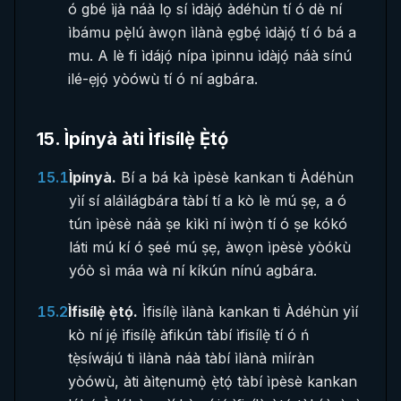
ó gbé ìjà náà lọ sí ìdàjọ́ àdéhùn tí ó dè ní
ìbámu pẹ̀lú àwọn ìlànà ẹgbẹ́ ìdàjọ́ tí ó bá a
mu. A lè fi ìdájọ́ nípa ìpinnu ìdàjọ́ náà sínú
ilé-ẹjọ́ yòówù tí ó ní agbára.
15
.
Ìpínyà àti Ìfisílẹ̀ Ẹ̀tọ́
15.1
Ìpínyà.
Bí a bá kà ìpèsè kankan ti Àdéhùn
yìí sí aláìlágbára tàbí tí a kò lè mú ṣẹ, a ó
tún ìpèsè náà ṣe kìkì ní ìwọ̀n tí ó ṣe kókó
láti mú kí ó ṣeé mú ṣẹ, àwọn ìpèsè yòókù
yóò sì máa wà ní kíkún nínú agbára.
15.2
Ìfisílẹ̀ ẹ̀tọ́.
Ìfisílẹ̀ ìlànà kankan ti Àdéhùn yìí
kò ní jẹ́ ìfisílẹ̀ àfikún tàbí ìfisílẹ̀ tí ó ń
tẹ̀síwájú ti ìlànà náà tàbí ìlànà mìíràn
yòówù, àti àìtẹnumọ̀ ẹ̀tọ́ tàbí ìpèsè kankan