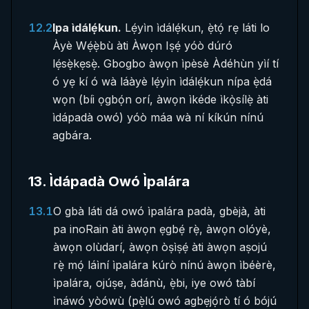
12.2
Ipa ìdálẹ́kun.
Lẹ́yìn ìdálẹ́kun, ẹ̀tọ́ rẹ láti lo
Àyè Wẹ́ẹ̀bù àti Àwọn Iṣẹ́ yóò dúró
lẹ́sẹ̀kẹsẹ̀. Gbogbo àwọn ìpèsè Àdéhùn yìí tí
ó yẹ kí ó wà láàyè lẹ́yìn ìdálẹ́kun nípa ẹ̀dá
wọn (bíi ọgbọ́n orí, àwọn ìkéde ìkọ̀sílẹ̀ àti
ìdápadà owó) yóò máa wà ní kíkún nínú
agbára.
13
.
Ìdápadà Owó Ìpalára
13.1
O gbà láti dá owó ìpalára padà, gbèjà, àti
pa inoRain àti àwọn ẹgbẹ́ rẹ̀, àwọn olóyè,
àwọn olùdarí, àwọn òṣìṣẹ́ àti àwọn aṣojú
rẹ̀ mọ́ láìní ìpalára kúrò nínú àwọn ìbéèrè,
ìpalára, ojúṣe, àdánù, ẹ̀bi, iye owó tàbí
ìnáwó yòówù (pẹ̀lú owó agbẹjọ́rò tí ó bójú