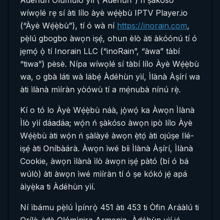
Àdéhùn Olùmúlò yìí (“Àdéhùn”) ń ṣàkóso
wíwọlé rẹ sí àti lílo àyè wẹ́ẹ̀bù IPTV Player.io
(“Àyè Wẹ́ẹ̀bù”), tí ó wà ní
https://inorain.com
,
pẹ̀lú gbogbo àwọn iṣẹ́, ohun èlò àti àkóónú tí ó
jẹmọ́ ọ̀ tí Inorain LLC (“inoRain”, “àwa” tàbí
“tiwa”) pèsè. Nípa wíwọlé sí tàbí lílo Àyè Wẹ́ẹ̀bù
wa, o gbà láti wà lábẹ́ Àdéhùn yìí, Ìlànà Àṣírí wa
àti ìlànà mìíràn yòówù tí a mẹ́nubà nínú rẹ̀.
Kí o tó lo Àyè Wẹ́ẹ̀bù náà, jọ̀wọ́ ka Àwọn Ìlànà
Ìlò yìí dáadáa; wọ́n ń ṣàkóso àwọn ipò lílo Àyè
Wẹ́ẹ̀bù àti wọ́n ń ṣàlàyé àwọn ẹ̀tọ́ àti ojúṣe Ilé-
iṣẹ́ àti Oníbàárà. Àwọn ìwé bíi Ìlànà Àṣírí, Ìlànà
Cookie, àwọn ìlànà ìlò àwọn iṣẹ́ pàtó (bí ó bá
wúlò) àti àwọn ìwé mìíràn tí ó ṣe kókó jẹ́ apá
àìyẹ̀ka ti Àdéhùn yìí.
Ní ìbámu pẹ̀lú Ìpínrọ̀ 451 àti 453 ti Òfin Aráàlú ti