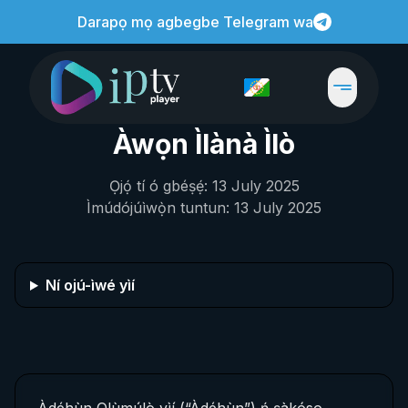
Darapọ mọ agbegbe Telegram wa
Àwọn Ìlànà Ìlò
Ọjọ́ tí ó gbéṣẹ́: 13 July 2025
Ìmúdójúìwọ̀n tuntun: 13 July 2025
Ní ojú-ìwé yìí