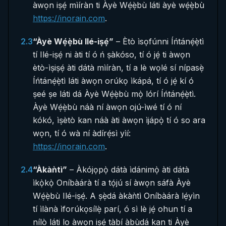
àwọn iṣẹ́ mìíràn ti Àyè Wẹ́ẹ̀bù láti àyè wẹ́ẹ̀bù
https://inorain.com
.
2.3
“Àyè Wẹ́ẹ̀bù Ilé-iṣẹ́”
– Ètò ìsọfúnni Íńtánẹ́ẹ̀tì
tí Ilé-iṣẹ́ ni àti tí ó ń ṣàkóso, tí ó jẹ́ ti àwọn
ètò-ìṣiṣẹ́ àti dátà mìíràn, tí a lè wọlé sí nípasẹ̀
Íńtánẹ́ẹ̀tì láti àwọn orúkọ ìkápá, tí ó jẹ́ kí ó
ṣeé ṣe láti dá Àyè Wẹ́ẹ̀bù mọ̀ lórí Íńtánẹ́ẹ̀tì.
Àyè Wẹ́ẹ̀bù náà ní àwọn ojú-ìwé tí ó ní
kókó, ìṣètò kan náà àti àwọn ìjápọ̀ tí ó so ara
wọn, tí ó wà ní àdírẹ́sì yìí:
https://inorain.com
.
2.4
“Àkàǹtì”
– Àkójọpọ̀ dátà ìdánimọ̀ àti dátà
ìkọ̀kọ̀ Oníbàárà tí a tọ́jú sí àwọn sáfà Àyè
Wẹ́ẹ̀bù Ilé-iṣẹ́. A ṣẹ̀dá àkàǹtì Oníbàárà lẹ́yìn
tí ìlànà ìforúkọsílẹ̀ parí, ó sì lè jẹ́ ohun tí a
nílò láti lo àwọn iṣẹ́ tàbí àbùdá kan ti Àyè