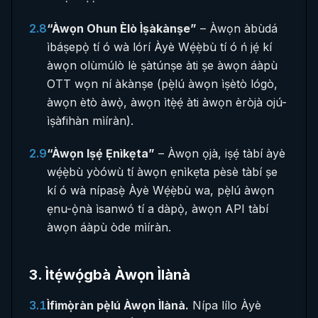
2.8
“Àwọn Ohun Èlò Ìṣàkànṣe”
– Àwọn àbùdá
ìbáṣepọ̀ tí ó wà lórí Àyè Wẹ́ẹ̀bù tí ó ń jẹ́ kí
àwọn olùmúlò lè ṣàtúnṣe àti ṣe àwọn áàpù
OTT wọn ní àkànṣe (pẹ̀lú àwọn ìṣètò lógò,
àwọn ètò àwọ̀, àwọn ìtẹ̀ẹ́ àti àwọn èròjà ojú-
ìṣàfihàn mìíràn).
2.9
“Àwọn Iṣẹ́ Ẹnìkẹta”
– Àwọn ọjà, iṣẹ́ tàbí àyè
wẹ́ẹ̀bù yòówù tí àwọn ẹnìkẹta pèsè tàbí ṣe
kí ó wà nípasẹ̀ Àyè Wẹ́ẹ̀bù wa, pẹ̀lú àwọn
ẹnu-ọ̀nà ìsanwó tí a dàpọ̀, àwọn API tàbí
àwọn áàpù òde mìíràn.
3
.
Ìtẹ́wọ́gbà Àwọn Ìlànà
3.1
Ìfìmọ̀ràn pẹ̀lú Àwọn Ìlànà.
Nípa lílo Àyè