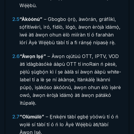
Wẹ́ẹ̀bù.
2.5
“Àkóónú”
– Gbogbo ọ̀rọ̀, àwòrán, gráfíìkì,
sọ́fítíwérì, ìró, fídíò, lógò, àwọn èròjà ìdámọ̀,
ìwé àti àwọn ohun èlò mìíràn tí ó farahàn
lórí Àyè Wẹ́ẹ̀bù tàbí tí a fi ránṣẹ́ nípasẹ̀ rẹ̀.
2.6
“Àwọn Iṣẹ́”
– Àwọn ojútùú OTT, IPTV, VOD
àti ìdàgbàsókè áàpù OTT tí inoRain ń pèsè,
pẹ̀lú ṣùgbọ́n kì í ṣe ààlà sí àwọn áàpù white-
label tí a lè ṣe ní àkànṣe, ìtànkálẹ̀ ìkànnì
púpọ̀, ìṣàkóso àkóónú, àwọn ohun èlò ìṣèrè
owó, àwọn èròjà ìdámọ̀ àti àwọn pátákó
ìtúpalẹ̀.
2.7
“Olùmúlò”
– Ẹnikẹ́ni tàbí ẹgbẹ́ yòówù tí ó ń
wọlé sí tàbí tí ó ń lo Àyè Wẹ́ẹ̀bù àti/tàbí
Àwọn Iṣẹ́.