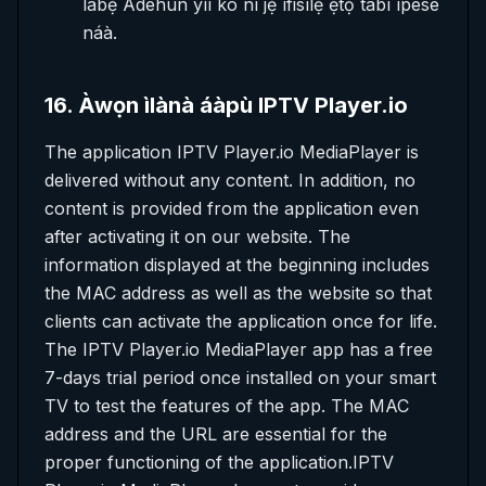
lábẹ́ Àdéhùn yìí kò ní jẹ́ ìfisílẹ̀ ẹ̀tọ́ tàbí ìpèsè
náà.
16
.
Àwọn ìlànà áàpù IPTV Player.io
The application IPTV Player.io MediaPlayer is
delivered without any content. In addition, no
content is provided from the application even
after activating it on our website. The
information displayed at the beginning includes
the MAC address as well as the website so that
clients can activate the application once for life.
The IPTV Player.io MediaPlayer app has a free
7-days trial period once installed on your smart
TV to test the features of the app. The MAC
address and the URL are essential for the
proper functioning of the application.IPTV