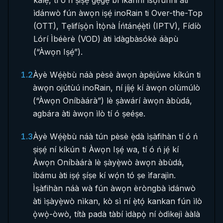
kalẹ̀, tí ó ń ṣiṣẹ́ gẹ́gẹ́ bí ìkànnì ìsọfúnni àti
ìdánwò fún àwọn iṣẹ́ inoRain ti Over-the-Top
(OTT), Tẹlifíṣọ̀n Ìtọ̀nà Íńtánẹ́ẹ̀tì (IPTV), Fídíò
Lórí Ìbéèrè (VOD) àti ìdàgbàsókè áàpù
(“Àwọn Iṣẹ́”).
1.2
Àyè Wẹ́ẹ̀bù náà pèsè àwọn àpèjúwe kíkún ti
àwọn ojútùú inoRain, ní jíjẹ́ kí àwọn olùmúlò
(“Àwọn Oníbàárà”) lè ṣàwárí àwọn àbùdá,
agbára àti àwọn ìlò tí ó ṣeéṣe.
1.3
Àyè Wẹ́ẹ̀bù náà tún pèsè ẹ̀dà ìṣàfihàn tí ó ń
ṣiṣẹ́ ní kíkún ti Àwọn Iṣẹ́ wa, tí ó ń jẹ́ kí
Àwọn Oníbàárà lè ṣàyẹ̀wò àwọn àbùdá,
ìbámu àti iṣẹ́ ṣíṣe kí wọ́n tó ṣe ìfarajìn.
Ìṣàfihàn náà wà fún àwọn èròngbà ìdánwò
àti ìṣàyẹ̀wò nìkan, kò sì ní ẹ̀tọ́ kankan fún ìlò
ọ̀wọ̀-òwò, títà padà tàbí ìdàpọ̀ ní òdìkejì ààlà