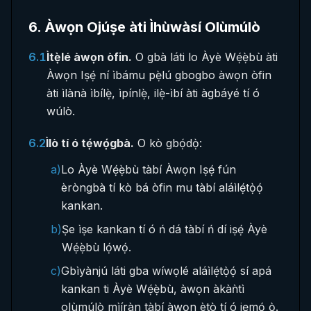
6
.
Àwọn Ojúṣe àti Ìhùwàsí Olùmúlò
6.1
Ìtẹ̀lé àwọn òfin.
O gbà láti lo Àyè Wẹ́ẹ̀bù àti
Àwọn Iṣẹ́ ní ìbámu pẹ̀lú gbogbo àwọn òfin
àti ìlànà ìbílẹ̀, ìpínlẹ̀, ilẹ̀-ìbí àti àgbáyé tí ó
wúlò.
6.2
Ìlò tí ó tẹ́wọ́gbà.
O kò gbọ́dọ̀:
a)
Lo Àyè Wẹ́ẹ̀bù tàbí Àwọn Iṣẹ́ fún
èròngbà tí kò bá òfin mu tàbí aláìlẹ́tọ̀ọ́
kankan.
b)
Ṣe ìṣe kankan tí ó ń dá tàbí ń dí iṣẹ́ Àyè
Wẹ́ẹ̀bù lọ́wọ́.
c)
Gbìyànjú láti gba wíwọlé aláìlẹ́tọ̀ọ́ sí apá
kankan ti Àyè Wẹ́ẹ̀bù, àwọn àkàǹtì
olùmúlò mìíràn tàbí àwọn ètò tí ó jẹmọ́ ọ̀.