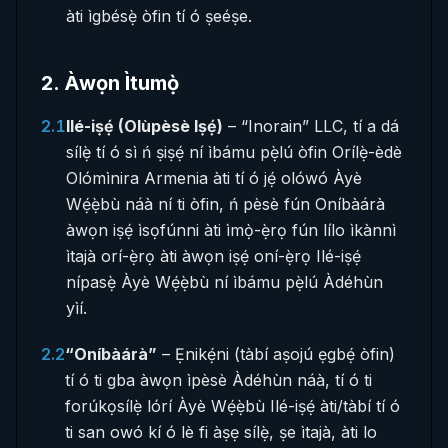
àti ìgbésẹ̀ òfin tí ó ṣeéṣe.
2
.
Àwọn Ìtumọ̀
2.1
Ilé-iṣẹ́ (Olùpèsè Iṣẹ́)
– “Inorain” LLC, tí a dá
sílẹ̀ tí ó sì ń ṣiṣẹ́ ní ìbámu pẹ̀lú òfin Orílẹ̀-èdè
Olómìnira Armenia àti tí ó jẹ́ olówó Àyè
Wẹ́ẹ̀bù náà ní ti òfin, ń pèsè fún Oníbàárà
àwọn iṣẹ́ ìsọfúnni àti ìmọ̀-ẹ̀rọ fún lílo ìkànnì
ìtajà orí-ẹ̀rọ àti àwọn iṣẹ́ oní-ẹ̀rọ Ilé-iṣẹ́
nípasẹ̀ Àyè Wẹ́ẹ̀bù ní ìbámu pẹ̀lú Àdéhùn
yìí.
2.2
“Oníbàárà”
– Ẹnikẹ́ni (tàbí aṣojú ẹgbẹ́ òfin)
tí ó ti gba àwọn ìpèsè Àdéhùn náà, tí ó ti
forúkọsílẹ̀ lórí Àyè Wẹ́ẹ̀bù Ilé-iṣẹ́ àti/tàbí tí ó
ti san owó kí ó lè fi àṣẹ sílẹ̀, ṣe ìtajà, àti lo